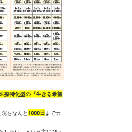
医療特化型の『生きる希望
入院をなんと
1000日
までカ
としたい」という方にぴっ