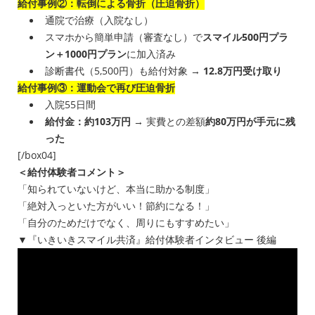
給付事例②：転倒による骨折（圧迫骨折）
通院で治療（入院なし）
スマホから簡単申請（審査なし）で
スマイル500円プラ
ン＋1000円プラン
に加入済み
診断書代（5,500円）も給付対象 →
12.8万円受け取り
給付事例③：運動会で再び圧迫骨折
入院55日間
給付金：約103万円
→ 実費との差額
約80万円が手元に残
った
[/box04]
＜給付体験者コメント＞
「知られていないけど、本当に助かる制度」
「絶対入っといた方がいい！節約になる！」
「自分のためだけでなく、周りにもすすめたい」
▼『いきいきスマイル共済』給付体験者インタビュー 後編