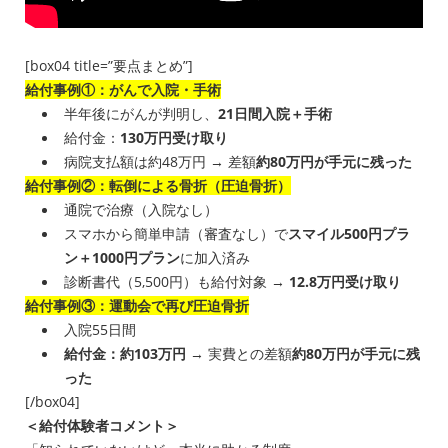
[box04 title=”要点まとめ”]
給付事例①：がんで入院・手術
半年後にがんが判明し、
21日間入院＋手術
給付金：
130万円受け取り
病院支払額は約48万円 → 差額
約80万円が手元に残った
給付事例②：転倒による骨折（圧迫骨折）
通院で治療（入院なし）
スマホから簡単申請（審査なし）で
スマイル500円プラ
ン＋1000円プラン
に加入済み
診断書代（5,500円）も給付対象 →
12.8万円受け取り
給付事例③：運動会で再び圧迫骨折
入院55日間
給付金：約103万円
→ 実費との差額
約80万円が手元に残
った
[/box04]
＜給付体験者コメント＞