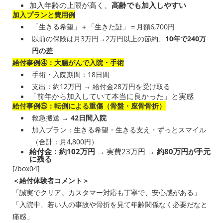
加入年齢の上限が高く、
高齢でも加入しやすい
加入プランと費用例
「生きる希望」＋「生きた証」＝月額6,700円
以前の保険は月3万円→2万円以上の節約、
10年で240万
円の差
給付事例④：大腸がんで入院・手術
手術・入院期間：18日間
支出：約12万円 → 給付金28万円を受け取る
「前年から加入していて本当に良かった」と実感
給付事例⑤：転倒による重傷（骨盤・座骨骨折）
救急搬送 →
42日間入院
加入プラン：生きる希望・生きる支え・ずっとスマイル
（合計：月4,800円）
給付金：約102万円
→ 実費23万円 →
約80万円が手元
に残る
[/box04]
＜給付体験者コメント＞
「誠実でクリア。カスタマー対応も丁寧で、安心感がある」
「入院中、若い人の事故や骨折を見て年齢関係なく必要だなと
痛感」