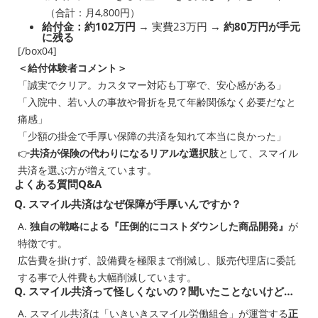
（合計：月4,800円）
給付金：約102万円
→ 実費23万円 →
約80万円が手元
に残る
[/box04]
＜給付体験者コメント＞
「誠実でクリア。カスタマー対応も丁寧で、安心感がある」
「入院中、若い人の事故や骨折を見て年齢関係なく必要だなと
痛感」
「少額の掛金で手厚い保障の共済を知れて本当に良かった」
👉
共済が保険の代わりになるリアルな選択肢
として、スマイル
共済を選ぶ方が増えています。
よくある質問Q&A
Q. スマイル共済はなぜ保障が手厚いんですか？
A.
独自の戦略による『圧倒的にコストダウンした商品開発』
が
特徴です。
広告費を掛けず、設備費を極限まで削減し、販売代理店に委託
する事で人件費も大幅削減しています。
Q. スマイル共済って怪しくないの？聞いたことないけど…
A. スマイル共済は「いきいきスマイル労働組合」が運営する
正