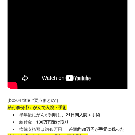
[box04 title=”要点まとめ”]
給付事例①：がんで入院・手術
半年後にがんが判明し、
21日間入院＋手術
給付金：
130万円受け取り
病院支払額は約48万円 → 差額
約80万円が手元に残った