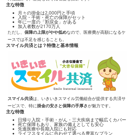
主な特徴
月々の掛金は2,000円と手頃
入院・手術・死亡の保障がセット
年に一度の「割戻金」がある
加入者数が2170万人
ただし、
保障の上限がやや低め
なので、医療費が高額になるケ
ースでは不足を感じることも。
スマイル共済とは？特徴と基本情報
スマイル共済
は、いきいきスマイル労働組合が提供する共済サ
ービスで、特に
掛金の安さと保障の手厚さ
が魅力です。
主な特徴
日帰り入院・手術・がん・三大疾病まで幅広くカバー
死亡保障もあり、家族の備えとしても安心
先進医療や長期入院にも対応
ライフスタイルに合わせて選べる豊富なプラン