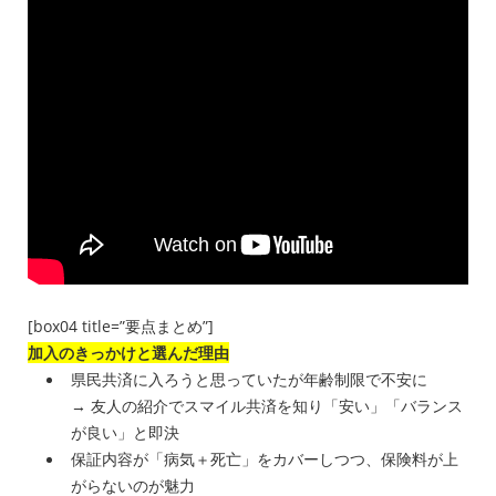
[box04 title=”要点まとめ”]
加入のきっかけと選んだ理由
県民共済に入ろうと思っていたが年齢制限で不安に
→ 友人の紹介でスマイル共済を知り「安い」「バランス
が良い」と即決
保証内容が「病気＋死亡」をカバーしつつ、保険料が上
がらないのが魅力