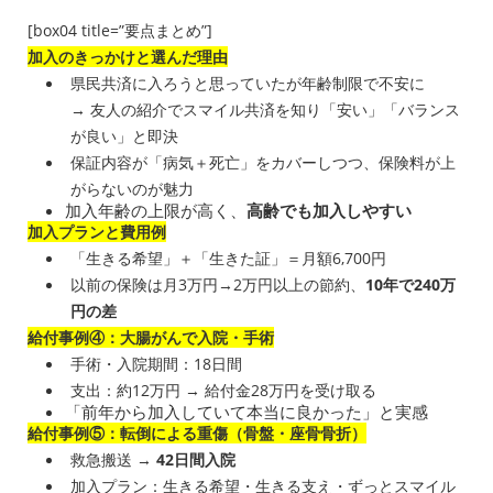
[box04 title=”要点まとめ”]
加入のきっかけと選んだ理由
県民共済に入ろうと思っていたが年齢制限で不安に
→ 友人の紹介でスマイル共済を知り「安い」「バランス
が良い」と即決
保証内容が「病気＋死亡」をカバーしつつ、保険料が上
がらないのが魅力
加入年齢の上限が高く、
高齢でも加入しやすい
加入プランと費用例
「生きる希望」＋「生きた証」＝月額6,700円
以前の保険は月3万円→2万円以上の節約、
10年で240万
円の差
給付事例④：大腸がんで入院・手術
手術・入院期間：18日間
支出：約12万円 → 給付金28万円を受け取る
「前年から加入していて本当に良かった」と実感
給付事例⑤：転倒による重傷（骨盤・座骨骨折）
救急搬送 →
42日間入院
加入プラン：生きる希望・生きる支え・ずっとスマイル