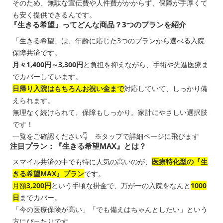
そのため、無駄な宣伝費や人件費がかからず、保障が手厚くて
も安く提供できるんです。
『生きる希望』ってどんな商品？3つのプランを紹介
「生きる希望」は、年齢に応じた3つのプランから選べる入院
保障共済です。
月々1,400円～3,300円
と負担を抑えながら、手術や先進医療ま
でカバーしています。
日帰り入院はもちろんお祝い金まで
対応していて、しっかり備
えられます。
無理なく続けられて、保障もしっかり。家計にやさしい選択肢
です！
一覧をご確認ください👇 ※タップで詳細ページに飛びます
注目プラン：『生きる希望MAX』とは？
スマイル共済の中でも特に人気の高いのが、
医療特化型の『生
きる希望MAX』プラン
です。
月額
3,200円
という手頃な掛金で、万が一の入院をなんと
1000
日
までカバー。
「今の医療保険が高い」「でも備えはちゃんとしたい」という
方にぴったりです。