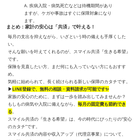
A. 疾病入院・病気死亡などは待機期間があり
ますが、ケガや事故はすぐに保障対象になり
ます。
まとめ：家計の安心は「共済」で叶える！
毎月の支出を抑えながら、いざという時の備えも手厚くした
い。
そんな願いを叶えてくれるのが、スマイル共済『生きる希望』
です。
保険を見直したい方、まだ何にも入っていない方にもおすす
め。
気軽に始められて、長く続けられる新しい保障のカタチです。
▶
LINE登録で、無料の相談・資料請求が可能です✨
家族の安心のために、まずは一歩を踏み出してみませんか？
もしもの病気や入院に備えながら、
毎月の固定費も節約でき
る
。
スマイル共済の『生きる希望』は、今の時代にぴったりの“安心
のカタチ”です。
スマイル共済の内容や収入アップ（代理店事業）について、