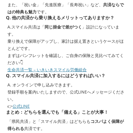
また、「祝い金」「先進医療」「長寿祝い」など、
共済ならで
はの特典も魅力
です。
Q. 他の共済から乗り換えるメリットってありますか？
A.スマイル共済は「
同じ掛金で差がつく
」設計になっていま
す。
乗り換えで保障がアップし、家計は据え置きというケースがほ
とんどです。
まずはパンフレットを確認し、ご自身の保険と見比べてみてく
ださい👇
生命共済一覧 – いきいきスマイル労働組合
Q. スマイル共済に加入するにはどうすればいい？
A. オンラインで申し込みできます。
登録手順を案内いたしますので、公式LINEへメッセージくださ
い。
👉
公式LINE
まとめ：どちらを選んでも「備える」ことが大事！
「県民共済」と「スマイル共済」はどちらも
コスパよく保障が
得られる
共済です。