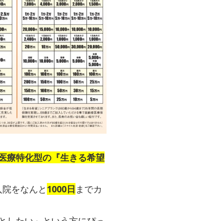
医療特化型の『生きる希望
入院をなんと
1000日
までカ
としたい」という方にぴっ